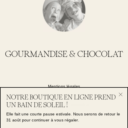
GOURMANDISE & CHOCOLAT
Mentions légales
NOTRE BOUTIQUE EN LIGNE PREND
Conditions générales de vente
"Fe
UN BAIN DE SOLEIL !
Politique de confidentialité
(Es
Elle fait une courte pause estivale. Nous serons de retour le
Presse
31 août pour continuer à vous régaler.
Instagram