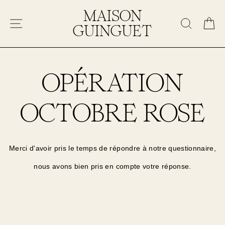
Passer
MAISON
au
NAVIGATION
RECHE
P
GUINGUET
contenu
OPÉRATION
OCTOBRE ROSE
Merci d'avoir pris le temps de répondre à notre questionnaire,
nous avons bien pris en compte votre réponse.